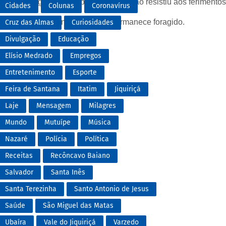
 foi atingido por golpes de faca e não resistiu aos ferimentos
Cidades
Colunas
Coronavírus
ocalizar o outro envolvido, que permanece foragido.
Cruz das Almas
Curiosidades
Divulgação
Educação
Elísio Medrado
Empregos
Entretenimento
Esporte
Feira de Santana
Itatim
Jiquiriçá
Laje
Mensagem
Milagres
Mundo
Mutuípe
Música
Nazaré
Polícia
Política
Receitas
Recôncavo Baiano
Salvador
Santa Inês
Santa Terezinha
Santo Antonio de Jesus
Saúde
São Miguel das Matas
Ubaíra
Vale do Jiquiriçá
Varzedo