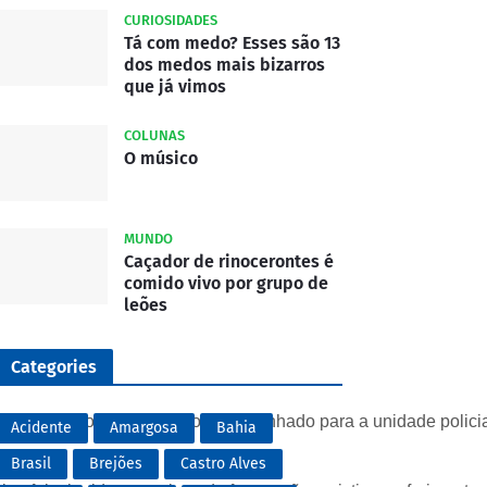
CURIOSIDADES
Tá com medo? Esses são 13
dos medos mais bizarros
que já vimos
COLUNAS
O músico
MUNDO
Caçador de rinocerontes é
comido vivo por grupo de
leões
Categories
pós a prisão, o suspeito foi encaminhado para a unidade polici
Acidente
Amargosa
Bahia
Brasil
Brejões
Castro Alves