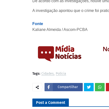
De acordo com as investigações, houve uma d
A investigação apontou que o crime foi prat
Fonte
Kaliane Almeida / Ascom-PCBA
Tags:
Cidades
Polícia
Compartilhar
Post a Comment