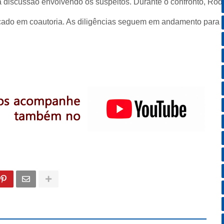
iscussão envolvendo os suspeitos. Durante o confronto, Rodrigo
icado em coautoria. As diligências seguem em andamento para l