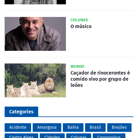
COLUNAS
O músico
MUNDO
Caçador de rinocerontes é
comido vivo por grupo de
leões
Categories
Acidente
Amargosa
Bahia
Brasil
Brejões
Castro Alves
Cidades
Colunas
Coronavírus