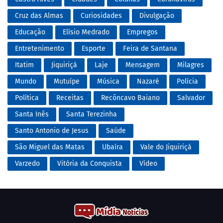
Cruz das Almas
Curiosidades
Divulgação
Educação
Elísio Medrado
Empregos
Entretenimento
Esporte
Feira de Santana
Itatim
Jiquiriçá
Laje
Mensagem
Milagres
Mundo
Mutuípe
Música
Nazaré
Polícia
Política
Receitas
Recôncavo Baiano
Salvador
Santa Inês
Santa Terezinha
Santo Antonio de Jesus
Saúde
São Miguel das Matas
Ubaíra
Vale do Jiquiriçá
Varzedo
Vitória da Conquista
Vídeo