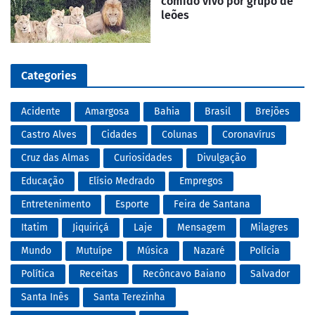
comido vivo por grupo de
leões
Categories
Acidente
Amargosa
Bahia
Brasil
Brejões
Castro Alves
Cidades
Colunas
Coronavírus
Cruz das Almas
Curiosidades
Divulgação
Educação
Elísio Medrado
Empregos
Entretenimento
Esporte
Feira de Santana
Itatim
Jiquiriçá
Laje
Mensagem
Milagres
Mundo
Mutuípe
Música
Nazaré
Polícia
Política
Receitas
Recôncavo Baiano
Salvador
Santa Inês
Santa Terezinha