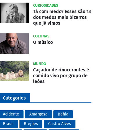
CURIOSIDADES
Tá com medo? Esses são 13
dos medos mais bizarros
que já vimos
COLUNAS
O músico
MUNDO
Caçador de rinocerontes é
comido vivo por grupo de
leões
Categories
Acidente
Amargosa
Bahia
Brasil
Brejões
Castro Alves