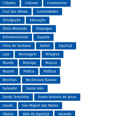
Cidades
Colunas
Coronavírus
Cruz das Almas
Curiosidades
Divulgação
Educação
Elísio Medrado
Empregos
Entretenimento
Esporte
Feira de Santana
Itatim
Jiquiriçá
Laje
Mensagem
Milagres
Mundo
Mutuípe
Música
Nazaré
Polícia
Política
Receitas
Recôncavo Baiano
Salvador
Santa Inês
Santa Terezinha
Santo Antonio de Jesus
Saúde
São Miguel das Matas
Ubaíra
Vale do Jiquiriçá
Varzedo