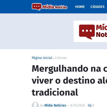
HOME
CIDADES
Página inicial
Colunas
Mergulhando na cu
viver o destino a
tradicional
by
Mídia Notícias
—
8/15/2025
0