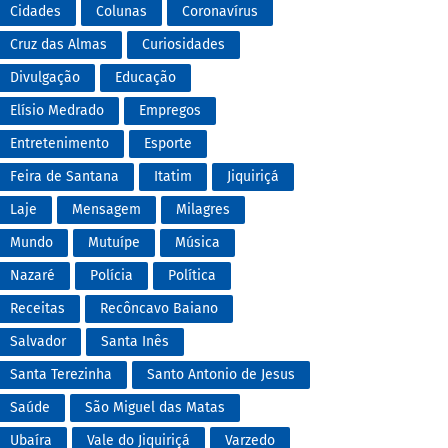
Cidades
Colunas
Coronavírus
Cruz das Almas
Curiosidades
Divulgação
Educação
Elísio Medrado
Empregos
Entretenimento
Esporte
Feira de Santana
Itatim
Jiquiriçá
Laje
Mensagem
Milagres
Mundo
Mutuípe
Música
Nazaré
Polícia
Política
Receitas
Recôncavo Baiano
Salvador
Santa Inês
Santa Terezinha
Santo Antonio de Jesus
Saúde
São Miguel das Matas
Ubaíra
Vale do Jiquiriçá
Varzedo