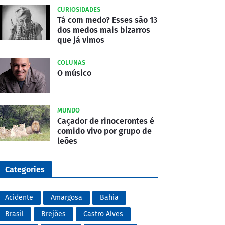
CURIOSIDADES
Tá com medo? Esses são 13
dos medos mais bizarros
que já vimos
COLUNAS
O músico
MUNDO
Caçador de rinocerontes é
comido vivo por grupo de
leões
Categories
Acidente
Amargosa
Bahia
Brasil
Brejões
Castro Alves