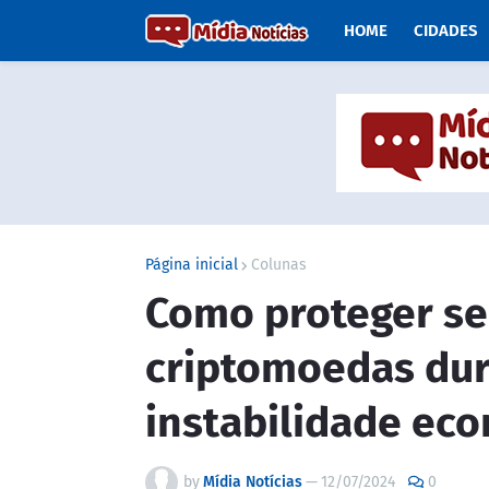
HOME
CIDADES
Página inicial
Colunas
Como proteger se
criptomoedas dur
instabilidade ec
by
Mídia Notícias
—
12/07/2024
0