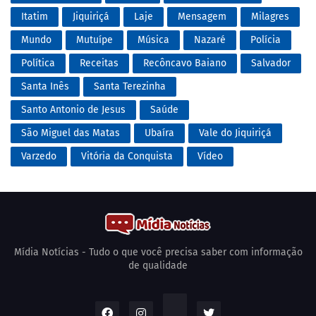
Itatim
Jiquiriçá
Laje
Mensagem
Milagres
Mundo
Mutuípe
Música
Nazaré
Polícia
Política
Receitas
Recôncavo Baiano
Salvador
Santa Inês
Santa Terezinha
Santo Antonio de Jesus
Saúde
São Miguel das Matas
Ubaíra
Vale do Jiquiriçá
Varzedo
Vitória da Conquista
Vídeo
Mídia Notícias - Tudo o que você precisa saber com informação
de qualidade