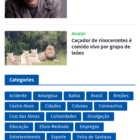
MUNDO
Caçador de rinocerontes é
comido vivo por grupo de
leões
Categories
Acidente
Amargosa
Bahia
Brasil
Brejões
Castro Alves
Cidades
Colunas
Coronavírus
Cruz das Almas
Curiosidades
Divulgação
Educação
Elísio Medrado
Empregos
Entretenimento
Esporte
Feira de Santana