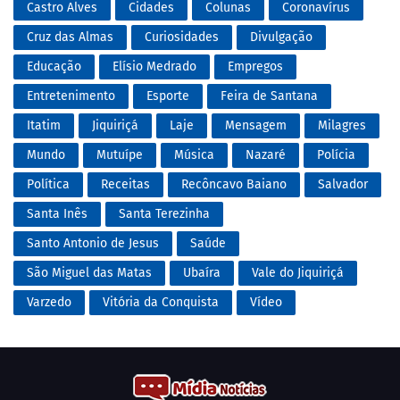
Castro Alves
Cidades
Colunas
Coronavírus
Cruz das Almas
Curiosidades
Divulgação
Educação
Elísio Medrado
Empregos
Entretenimento
Esporte
Feira de Santana
Itatim
Jiquiriçá
Laje
Mensagem
Milagres
Mundo
Mutuípe
Música
Nazaré
Polícia
Política
Receitas
Recôncavo Baiano
Salvador
Santa Inês
Santa Terezinha
Santo Antonio de Jesus
Saúde
São Miguel das Matas
Ubaíra
Vale do Jiquiriçá
Varzedo
Vitória da Conquista
Vídeo