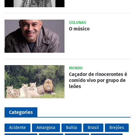
COLUNAS
O músico
MUNDO
Caçador de rinocerontes é
comido vivo por grupo de
leões
Categories
Acidente
Amargosa
Bahia
Brasil
Brejões