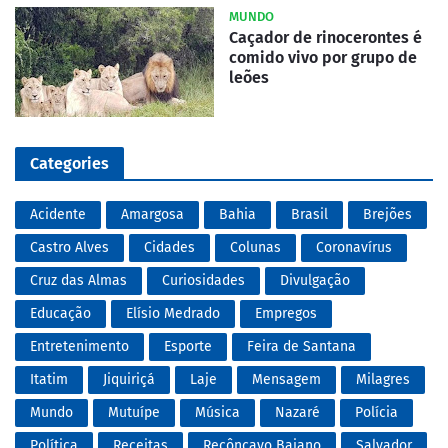
MUNDO
Caçador de rinocerontes é
comido vivo por grupo de
leões
Categories
Acidente
Amargosa
Bahia
Brasil
Brejões
Castro Alves
Cidades
Colunas
Coronavírus
Cruz das Almas
Curiosidades
Divulgação
Educação
Elísio Medrado
Empregos
Entretenimento
Esporte
Feira de Santana
Itatim
Jiquiriçá
Laje
Mensagem
Milagres
Mundo
Mutuípe
Música
Nazaré
Polícia
Política
Receitas
Recôncavo Baiano
Salvador