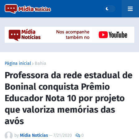
Página inicial
Bahia
Professora da rede estadual de
Boninal conquista Prêmio
Educador Nota 10 por projeto
que valoriza memórias das
avós
by
Mídia Notícias
—
7/21/2020
0