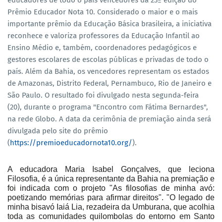
educadores de todo o país vencedores da 23ª edição do
Prêmio Educador Nota 10. Considerado o maior e o mais
importante prêmio da Educação Básica brasileira, a iniciativa
reconhece e valoriza professores da Educação Infantil ao
Ensino Médio e, também, coordenadores pedagógicos e
gestores escolares de escolas públicas e privadas de todo o
país. Além da Bahia, os vencedores representam os estados
de Amazonas, Distrito Federal, Pernambuco, Rio de Janeiro e
São Paulo. O resultado foi divulgado nesta segunda-feira
(20), durante o programa "Encontro com Fátima Bernardes",
na rede Globo. A data da cerimônia de premiação ainda será
divulgada pelo site do prêmio
(
https://premioeducadornota10.org/
).
A educadora Maria Isabel Gonçalves, que leciona
Filosofia, é a única representante da Bahia na premiação e
foi indicada com o projeto "As filosofias de minha avó:
poetizando memórias para afirmar direitos". "O legado de
minha bisavó Iaiá Lia, rezadeira da Umburana, que acolhia
toda as comunidades quilombolas do entorno em Santo