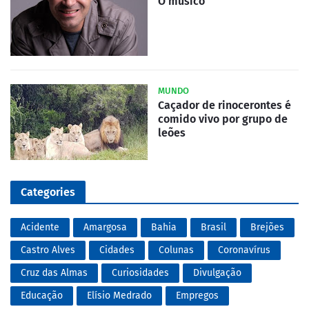
O músico
MUNDO
Caçador de rinocerontes é
comido vivo por grupo de
leões
Categories
Acidente
Amargosa
Bahia
Brasil
Brejões
Castro Alves
Cidades
Colunas
Coronavírus
Cruz das Almas
Curiosidades
Divulgação
Educação
Elísio Medrado
Empregos