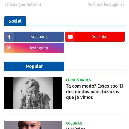
Postagem Anterior
Próxima Postagem
Social
Facebook
YouTube
Instagram
Popular
CURIOSIDADES
Tá com medo? Esses são 13
dos medos mais bizarros
que já vimos
COLUNAS