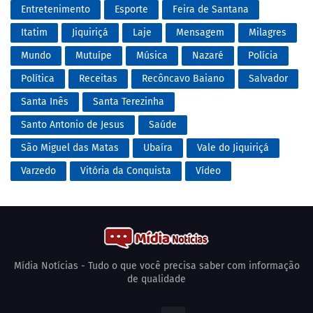
Entretenimento
Esporte
Feira de Santana
Itatim
Jiquiriçá
Laje
Mensagem
Milagres
Mundo
Mutuípe
Música
Nazaré
Polícia
Política
Receitas
Recôncavo Baiano
Salvador
Santa Inês
Santa Terezinha
Santo Antonio de Jesus
Saúde
São Miguel das Matas
Ubaíra
Vale do Jiquiriçá
Varzedo
Vitória da Conquista
Vídeo
Mídia Notícias - Tudo o que você precisa saber com informação
de qualidade