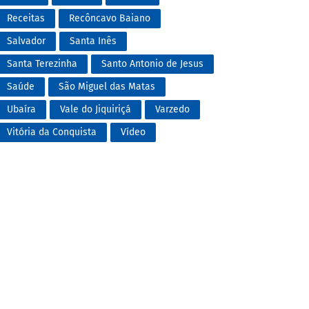
Receitas
Recôncavo Baiano
Salvador
Santa Inês
Santa Terezinha
Santo Antonio de Jesus
Saúde
São Miguel das Matas
Ubaíra
Vale do Jiquiriçá
Varzedo
Vitória da Conquista
Vídeo