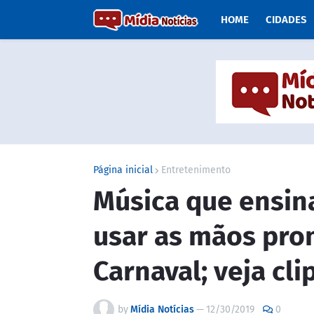
HOME
CIDADES
Página inicial
Entretenimento
Música que ensina
usar as mãos prom
Carnaval; veja cli
by
Mídia Notícias
—
12/30/2019
0