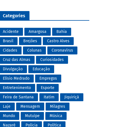
Categories
Acidente
Amargosa
Bahia
Brasil
Brejões
Castro Alves
Cidades
Colunas
Coronavírus
Cruz das Almas
Curiosidades
Divulgação
Educação
Elísio Medrado
Empregos
Entretenimento
Esporte
Feira de Santana
Itatim
Jiquiriçá
Laje
Mensagem
Milagres
Mundo
Mutuípe
Música
Nazaré
Polícia
Política