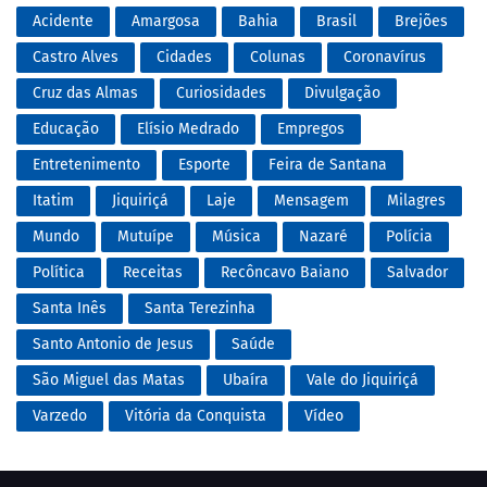
Acidente
Amargosa
Bahia
Brasil
Brejões
Castro Alves
Cidades
Colunas
Coronavírus
Cruz das Almas
Curiosidades
Divulgação
Educação
Elísio Medrado
Empregos
Entretenimento
Esporte
Feira de Santana
Itatim
Jiquiriçá
Laje
Mensagem
Milagres
Mundo
Mutuípe
Música
Nazaré
Polícia
Política
Receitas
Recôncavo Baiano
Salvador
Santa Inês
Santa Terezinha
Santo Antonio de Jesus
Saúde
São Miguel das Matas
Ubaíra
Vale do Jiquiriçá
Varzedo
Vitória da Conquista
Vídeo