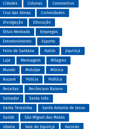
Cidades
Colunas
Coronavírus
Cruz das Almas
Curiosidades
Divulgação
Educação
Elísio Medrado
Empregos
Entretenimento
Esporte
Feira de Santana
Itatim
Jiquiriçá
Laje
Mensagem
Milagres
Mundo
Mutuípe
Música
Nazaré
Polícia
Política
Receitas
Recôncavo Baiano
Salvador
Santa Inês
Santa Terezinha
Santo Antonio de Jesus
Saúde
São Miguel das Matas
Ubaíra
Vale do Jiquiriçá
Varzedo