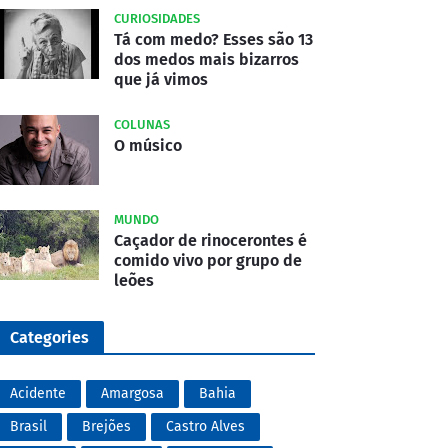
CURIOSIDADES
Tá com medo? Esses são 13
dos medos mais bizarros
que já vimos
COLUNAS
O músico
MUNDO
Caçador de rinocerontes é
comido vivo por grupo de
leões
Categories
Acidente
Amargosa
Bahia
Brasil
Brejões
Castro Alves