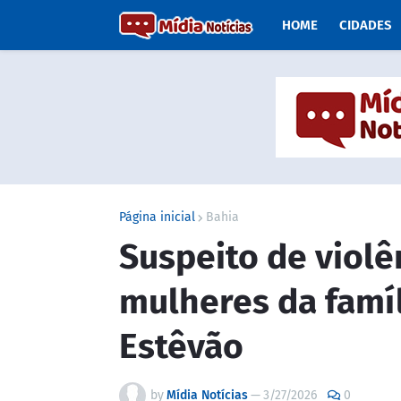
HOME
CIDADES
Página inicial
Bahia
Suspeito de violê
mulheres da famí
Estêvão
by
Mídia Notícias
—
3/27/2026
0