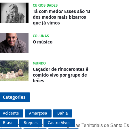
CURIOSIDADES
Tá com medo? Esses são 13
dos medos mais bizarros
que já vimos
COLUNAS
O músico
MUNDO
Caçador de rinocerontes é
comido vivo por grupo de
leões
Categories
Acidente
Amargosa
Bahia
Brasil
Brejões
Castro Alves
preensão, com o apoio das Delegacias Territoriais de Santo E