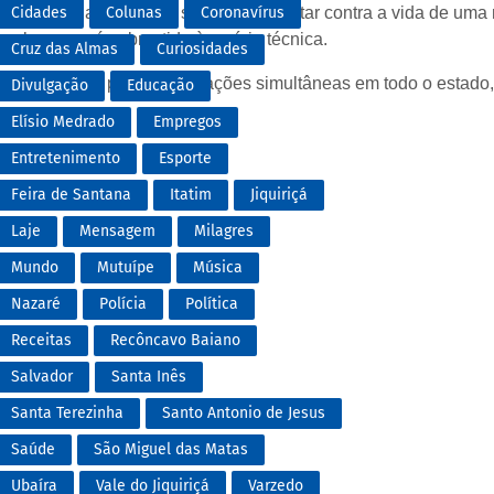
ria família, além de um suspeito de tentar contra a vida de uma
Cidades
Colunas
Coronavírus
al, que será submetida à perícia técnica.
Cruz das Almas
Curiosidades
ês de março, por meio de ações simultâneas em todo o estado
Divulgação
Educação
Elísio Medrado
Empregos
Entretenimento
Esporte
Feira de Santana
Itatim
Jiquiriçá
Laje
Mensagem
Milagres
Mundo
Mutuípe
Música
Nazaré
Polícia
Política
Receitas
Recôncavo Baiano
Salvador
Santa Inês
Santa Terezinha
Santo Antonio de Jesus
Saúde
São Miguel das Matas
Ubaíra
Vale do Jiquiriçá
Varzedo