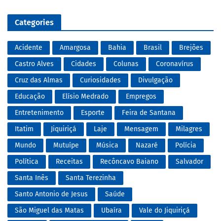
Categories
Acidente
Amargosa
Bahia
Brasil
Brejões
Castro Alves
Cidades
Colunas
Coronavírus
Cruz das Almas
Curiosidades
Divulgação
Educação
Elísio Medrado
Empregos
Entretenimento
Esporte
Feira de Santana
Itatim
Jiquiriçá
Laje
Mensagem
Milagres
Mundo
Mutuípe
Música
Nazaré
Polícia
Política
Receitas
Recôncavo Baiano
Salvador
Santa Inês
Santa Terezinha
Santo Antonio de Jesus
Saúde
São Miguel das Matas
Ubaíra
Vale do Jiquiriçá