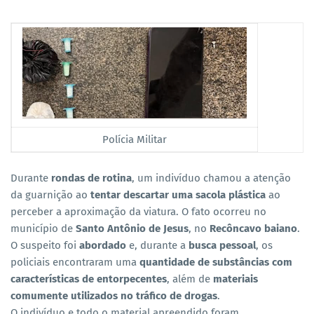
Polícia Militar
Durante
rondas de rotina
, um indivíduo chamou a atenção
da guarnição ao
tentar descartar uma sacola plástica
ao
perceber a aproximação da viatura. O fato ocorreu no
município de
Santo Antônio de Jesus
, no
Recôncavo baiano
.
O suspeito foi
abordado
e, durante a
busca pessoal
, os
policiais encontraram uma
quantidade de substâncias com
características de entorpecentes
, além de
materiais
comumente utilizados no tráfico de drogas
.
O indivíduo e todo o material apreendido foram