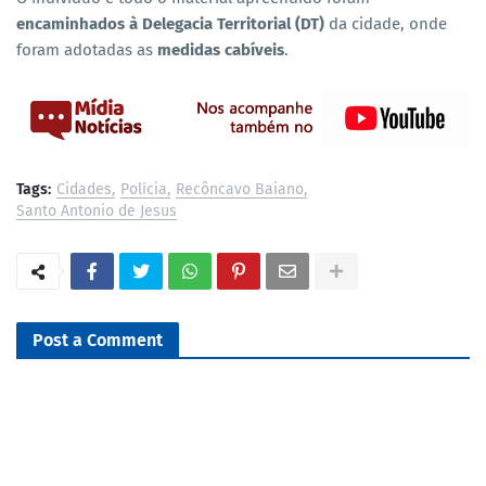
encaminhados à Delegacia Territorial (DT)
da cidade, onde
foram adotadas as
medidas cabíveis
.
Tags:
Cidades
Polícia
Recôncavo Baiano
Santo Antonio de Jesus
Post a Comment