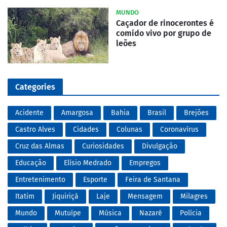
MUNDO
Caçador de rinocerontes é
comido vivo por grupo de
leões
Categories
Acidente
Amargosa
Bahia
Brasil
Brejões
Castro Alves
Cidades
Colunas
Coronavírus
Cruz das Almas
Curiosidades
Divulgação
Educação
Elísio Medrado
Empregos
Entretenimento
Esporte
Feira de Santana
Itatim
Jiquiriçá
Laje
Mensagem
Milagres
Mundo
Mutuípe
Música
Nazaré
Polícia