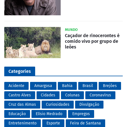
MUNDO
Caçador de rinocerontes é
comido vivo por grupo de
leões
Categories
Acidente
Amargosa
Bahia
Brasil
Brejões
Castro Alves
Cidades
Colunas
Coronavírus
Cruz das Almas
Curiosidades
Divulgação
Educação
Elísio Medrado
Empregos
Entretenimento
Esporte
Feira de Santana