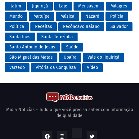
Itatim
Jiquiriçá
Laje
Mensagem
Milagres
Mundo
Mutuípe
Música
Nazaré
Polícia
Política
Receitas
Recôncavo Baiano
Salvador
Santa Inês
Santa Terezinha
Santo Antonio de Jesus
Saúde
São Miguel das Matas
Ubaíra
Vale do Jiquiriçá
Varzedo
Vitória da Conquista
Vídeo
Mídia Notícias - Tudo o que você precisa saber com informação
de qualidade