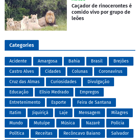
Caçador de rinocerontes é
comido vivo por grupo de
leões
Categories
Acidente
Amargosa
Bahia
Brasil
Brejões
Castro Alves
Cidades
Colunas
Coronavírus
Cruz das Almas
Curiosidades
Divulgação
Educação
Elísio Medrado
Empregos
Entretenimento
Esporte
Feira de Santana
Itatim
Jiquiriçá
Laje
Mensagem
Milagres
Mundo
Mutuípe
Música
Nazaré
Polícia
Política
Receitas
Recôncavo Baiano
Salvador