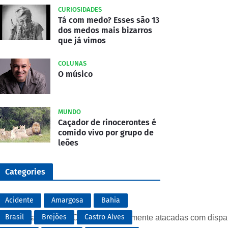
CURIOSIDADES
Tá com medo? Esses são 13
dos medos mais bizarros
que já vimos
COLUNAS
O músico
MUNDO
Caçador de rinocerontes é
comido vivo por grupo de
leões
Categories
Acidente
Amargosa
Bahia
Brasil
Brejões
Castro Alves
as Polícias Militar e Civil foram novamente atacadas com dispa