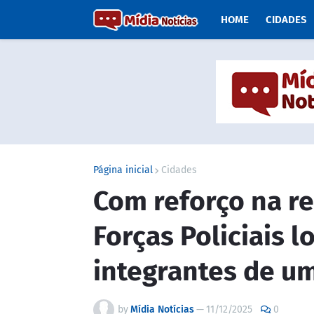
HOME
CIDADES
Página inicial
Cidades
Com reforço na re
Forças Policiais l
integrantes de u
by
Mídia Notícias
—
11/12/2025
0