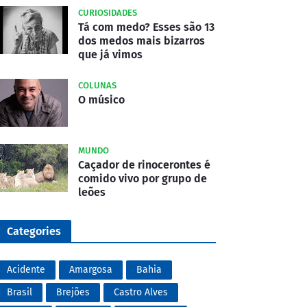
CURIOSIDADES
Tá com medo? Esses são 13
dos medos mais bizarros
que já vimos
COLUNAS
O músico
MUNDO
Caçador de rinocerontes é
comido vivo por grupo de
leões
Categories
Acidente
Amargosa
Bahia
Brasil
Brejões
Castro Alves