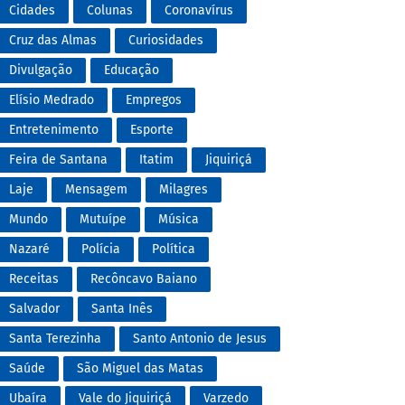
Cidades
Colunas
Coronavírus
Cruz das Almas
Curiosidades
Divulgação
Educação
Elísio Medrado
Empregos
Entretenimento
Esporte
Feira de Santana
Itatim
Jiquiriçá
Laje
Mensagem
Milagres
Mundo
Mutuípe
Música
Nazaré
Polícia
Política
Receitas
Recôncavo Baiano
Salvador
Santa Inês
Santa Terezinha
Santo Antonio de Jesus
Saúde
São Miguel das Matas
Ubaíra
Vale do Jiquiriçá
Varzedo