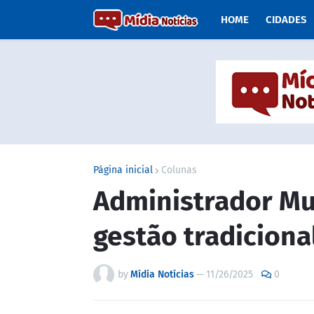
HOME
CIDADES
Página inicial
Colunas
Administrador Mul
gestão tradiciona
by
Mídia Notícias
—
11/26/2025
0