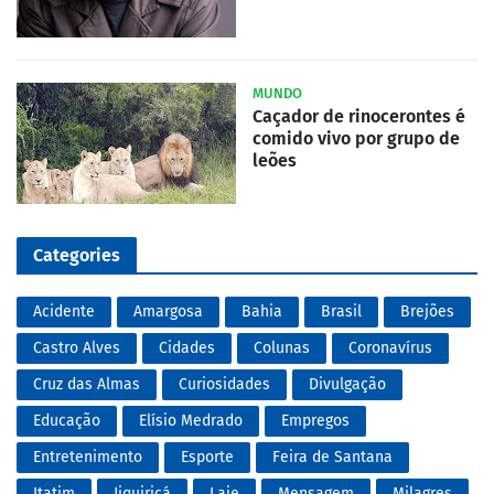
MUNDO
Caçador de rinocerontes é
comido vivo por grupo de
leões
Categories
Acidente
Amargosa
Bahia
Brasil
Brejões
Castro Alves
Cidades
Colunas
Coronavírus
Cruz das Almas
Curiosidades
Divulgação
Educação
Elísio Medrado
Empregos
Entretenimento
Esporte
Feira de Santana
Itatim
Jiquiriçá
Laje
Mensagem
Milagres