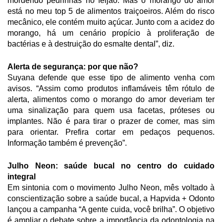
mordendo pedrinhas no feijão. Mas o morango do amor
está no meu top 5 de alimentos traiçoeiros. Além do risco
mecânico, ele contém muito açúcar. Junto com a acidez do
morango, há um cenário propício à proliferação de
bactérias e à destruição do esmalte dental”, diz.
Alerta de segurança: por que não?
Suyana defende que esse tipo de alimento venha com
avisos. “Assim como produtos inflamáveis têm rótulo de
alerta, alimentos como o morango do amor deveriam ter
uma sinalização para quem usa facetas, próteses ou
implantes. Não é para tirar o prazer de comer, mas sim
para orientar. Prefira cortar em pedaços pequenos.
Informação também é prevenção”.
Julho Neon: saúde bucal no centro do cuidado
integral
Em sintonia com o movimento Julho Neon, mês voltado à
conscientização sobre a saúde bucal, a Hapvida + Odonto
lançou a campanha “A gente cuida, você brilha”. O objetivo
é ampliar o debate sobre a importância da odontologia na