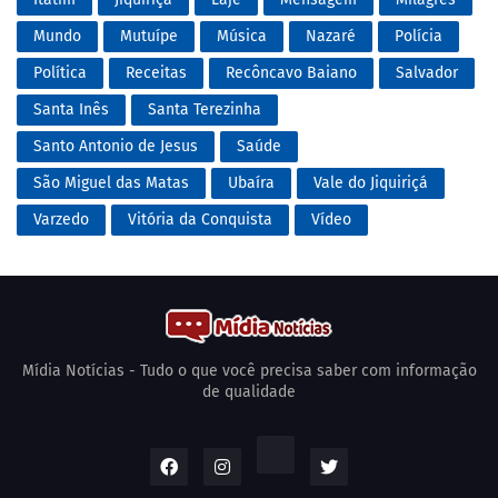
Mundo
Mutuípe
Música
Nazaré
Polícia
Política
Receitas
Recôncavo Baiano
Salvador
Santa Inês
Santa Terezinha
Santo Antonio de Jesus
Saúde
São Miguel das Matas
Ubaíra
Vale do Jiquiriçá
Varzedo
Vitória da Conquista
Vídeo
Mídia Notícias - Tudo o que você precisa saber com informação
de qualidade