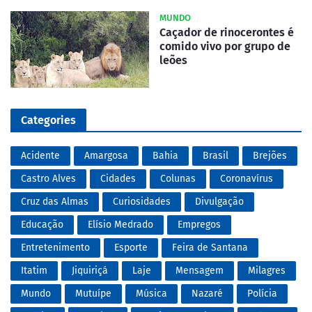
MUNDO
Caçador de rinocerontes é
comido vivo por grupo de
leões
Categories
Acidente
Amargosa
Bahia
Brasil
Brejões
Castro Alves
Cidades
Colunas
Coronavírus
Cruz das Almas
Curiosidades
Divulgação
Educação
Elísio Medrado
Empregos
Entretenimento
Esporte
Feira de Santana
Itatim
Jiquiriçá
Laje
Mensagem
Milagres
Mundo
Mutuípe
Música
Nazaré
Polícia