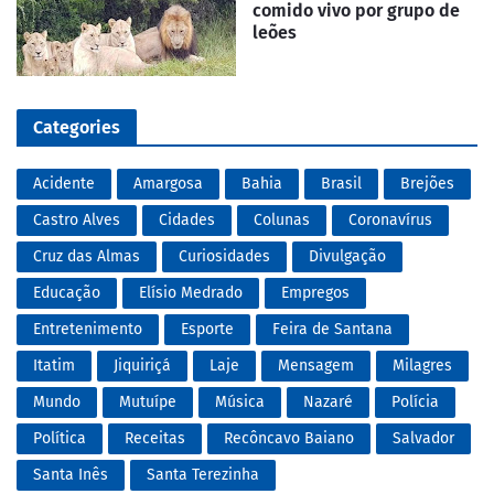
comido vivo por grupo de
leões
Categories
Acidente
Amargosa
Bahia
Brasil
Brejões
Castro Alves
Cidades
Colunas
Coronavírus
Cruz das Almas
Curiosidades
Divulgação
Educação
Elísio Medrado
Empregos
Entretenimento
Esporte
Feira de Santana
Itatim
Jiquiriçá
Laje
Mensagem
Milagres
Mundo
Mutuípe
Música
Nazaré
Polícia
Política
Receitas
Recôncavo Baiano
Salvador
Santa Inês
Santa Terezinha