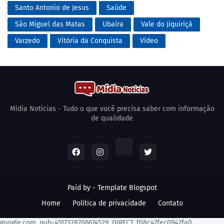
Santo Antonio de Jesus
Saúde
São Miguel das Matas
Ubaíra
Vale do Jiquiriçá
Varzedo
Vitória da Conquista
Vídeo
Mídia Notícias - Tudo o que você precisa saber com informação
de qualidade
Paid by -
Template Blogspot
Home
Política de privacidade
Contato
google.com, pub-4517328706674529, DIRECT, f08c47fec0942fa0