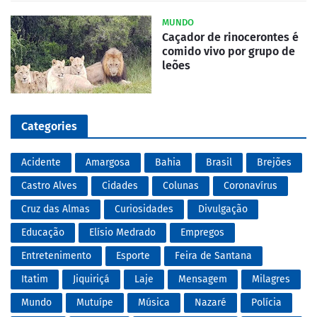
MUNDO
Caçador de rinocerontes é
comido vivo por grupo de
leões
Categories
Acidente
Amargosa
Bahia
Brasil
Brejões
Castro Alves
Cidades
Colunas
Coronavírus
Cruz das Almas
Curiosidades
Divulgação
Educação
Elísio Medrado
Empregos
Entretenimento
Esporte
Feira de Santana
Itatim
Jiquiriçá
Laje
Mensagem
Milagres
Mundo
Mutuípe
Música
Nazaré
Polícia