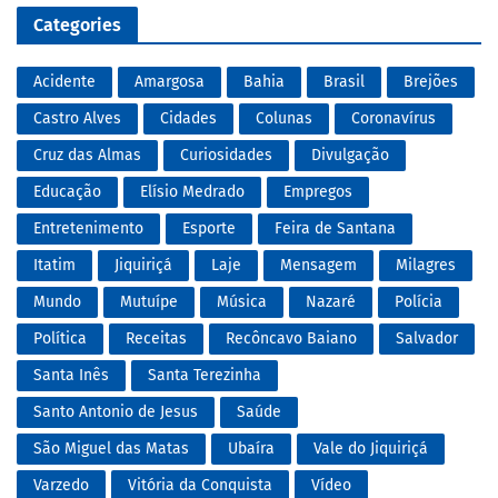
Categories
Acidente
Amargosa
Bahia
Brasil
Brejões
Castro Alves
Cidades
Colunas
Coronavírus
Cruz das Almas
Curiosidades
Divulgação
Educação
Elísio Medrado
Empregos
Entretenimento
Esporte
Feira de Santana
Itatim
Jiquiriçá
Laje
Mensagem
Milagres
Mundo
Mutuípe
Música
Nazaré
Polícia
Política
Receitas
Recôncavo Baiano
Salvador
Santa Inês
Santa Terezinha
Santo Antonio de Jesus
Saúde
São Miguel das Matas
Ubaíra
Vale do Jiquiriçá
Varzedo
Vitória da Conquista
Vídeo