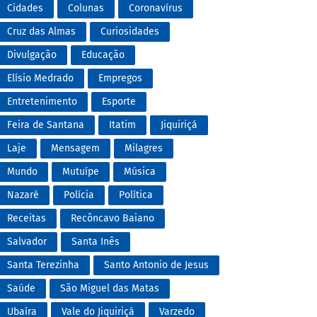
Cidades
Colunas
Coronavírus
Cruz das Almas
Curiosidades
Divulgação
Educação
Elísio Medrado
Empregos
Entretenimento
Esporte
Feira de Santana
Itatim
Jiquiriçá
Laje
Mensagem
Milagres
Mundo
Mutuípe
Música
Nazaré
Polícia
Política
Receitas
Recôncavo Baiano
Salvador
Santa Inês
Santa Terezinha
Santo Antonio de Jesus
Saúde
São Miguel das Matas
Ubaíra
Vale do Jiquiriçá
Varzedo