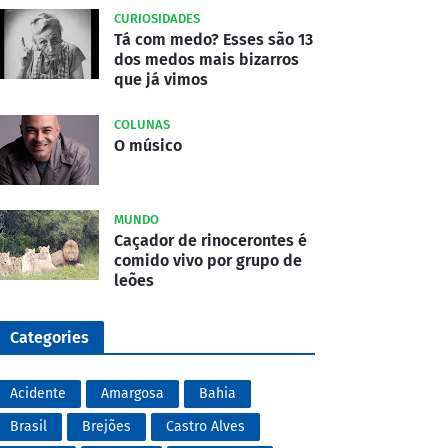
CURIOSIDADES
Tá com medo? Esses são 13
dos medos mais bizarros
que já vimos
COLUNAS
O músico
MUNDO
Caçador de rinocerontes é
comido vivo por grupo de
leões
Categories
Acidente
Amargosa
Bahia
Brasil
Brejões
Castro Alves