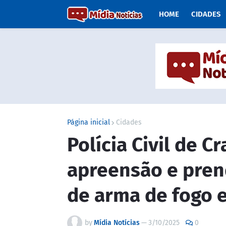
HOME
CIDADES
Página inicial
Cidades
Polícia Civil de C
apreensão e pre
de arma de fogo e
by
Mídia Notícias
—
3/10/2025
0