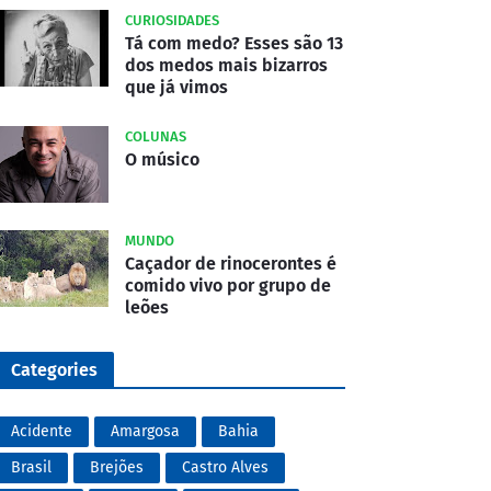
CURIOSIDADES
Tá com medo? Esses são 13
dos medos mais bizarros
que já vimos
COLUNAS
O músico
MUNDO
Caçador de rinocerontes é
comido vivo por grupo de
leões
Categories
Acidente
Amargosa
Bahia
Brasil
Brejões
Castro Alves