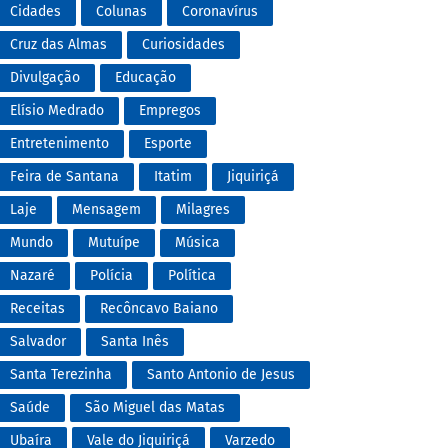
Cidades
Colunas
Coronavírus
Cruz das Almas
Curiosidades
Divulgação
Educação
Elísio Medrado
Empregos
Entretenimento
Esporte
Feira de Santana
Itatim
Jiquiriçá
Laje
Mensagem
Milagres
Mundo
Mutuípe
Música
Nazaré
Polícia
Política
Receitas
Recôncavo Baiano
Salvador
Santa Inês
Santa Terezinha
Santo Antonio de Jesus
Saúde
São Miguel das Matas
Ubaíra
Vale do Jiquiriçá
Varzedo