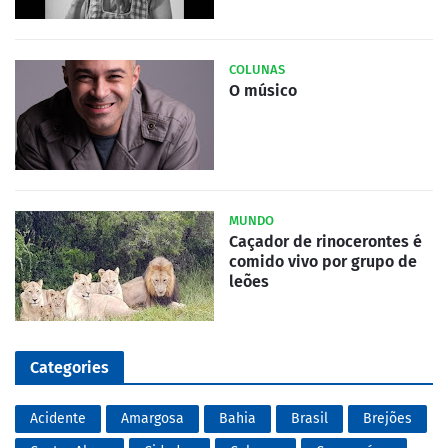
COLUNAS
O músico
MUNDO
Caçador de rinocerontes é
comido vivo por grupo de
leões
Categories
Acidente
Amargosa
Bahia
Brasil
Brejões