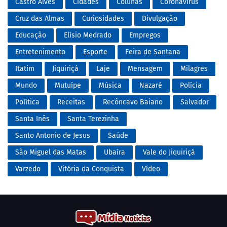
Castro Alves
Cidades
Colunas
Coronavírus
Cruz das Almas
Curiosidades
Divulgação
Educação
Elísio Medrado
Empregos
Entretenimento
Esporte
Feira de Santana
Itatim
Jiquiriçá
Laje
Mensagem
Milagres
Mundo
Mutuípe
Música
Nazaré
Polícia
Política
Receitas
Recôncavo Baiano
Salvador
Santa Inês
Santa Terezinha
Santo Antonio de Jesus
Saúde
São Miguel das Matas
Ubaíra
Vale do Jiquiriçá
Varzedo
Vitória da Conquista
Vídeo