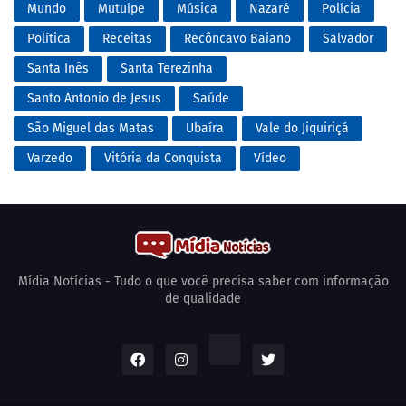
Mundo
Mutuípe
Música
Nazaré
Polícia
Política
Receitas
Recôncavo Baiano
Salvador
Santa Inês
Santa Terezinha
Santo Antonio de Jesus
Saúde
São Miguel das Matas
Ubaíra
Vale do Jiquiriçá
Varzedo
Vitória da Conquista
Vídeo
Mídia Notícias - Tudo o que você precisa saber com informação
de qualidade