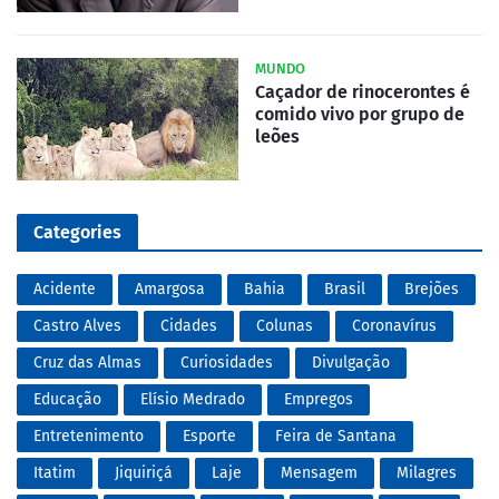
MUNDO
Caçador de rinocerontes é
comido vivo por grupo de
leões
Categories
Acidente
Amargosa
Bahia
Brasil
Brejões
Castro Alves
Cidades
Colunas
Coronavírus
Cruz das Almas
Curiosidades
Divulgação
Educação
Elísio Medrado
Empregos
Entretenimento
Esporte
Feira de Santana
Itatim
Jiquiriçá
Laje
Mensagem
Milagres