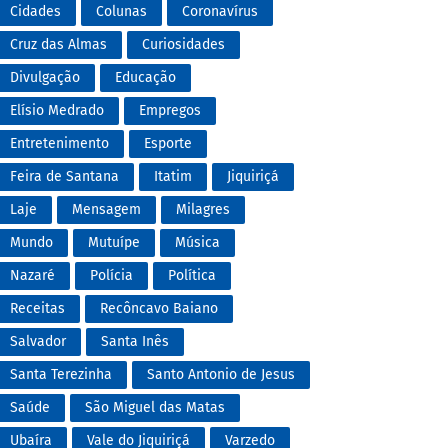
Cidades
Colunas
Coronavírus
Cruz das Almas
Curiosidades
Divulgação
Educação
Elísio Medrado
Empregos
Entretenimento
Esporte
Feira de Santana
Itatim
Jiquiriçá
Laje
Mensagem
Milagres
Mundo
Mutuípe
Música
Nazaré
Polícia
Política
Receitas
Recôncavo Baiano
Salvador
Santa Inês
Santa Terezinha
Santo Antonio de Jesus
Saúde
São Miguel das Matas
Ubaíra
Vale do Jiquiriçá
Varzedo