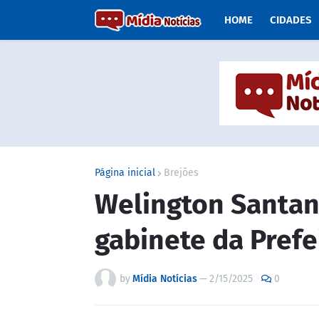
HOME
CIDADES
Página inicial
Brejões
Welington Santan
gabinete da Prefe
by
Mídia Notícias
—
2/15/2025
0