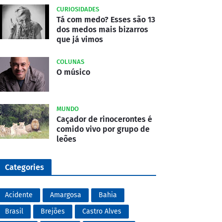
CURIOSIDADES
Tá com medo? Esses são 13
dos medos mais bizarros
que já vimos
COLUNAS
O músico
MUNDO
Caçador de rinocerontes é
comido vivo por grupo de
leões
Categories
Acidente
Amargosa
Bahia
Brasil
Brejões
Castro Alves