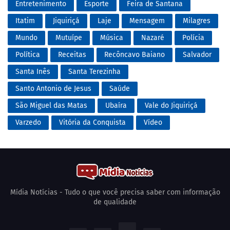
Entretenimento
Esporte
Feira de Santana
Itatim
Jiquiriçá
Laje
Mensagem
Milagres
Mundo
Mutuípe
Música
Nazaré
Polícia
Política
Receitas
Recôncavo Baiano
Salvador
Santa Inês
Santa Terezinha
Santo Antonio de Jesus
Saúde
São Miguel das Matas
Ubaíra
Vale do Jiquiriçá
Varzedo
Vitória da Conquista
Vídeo
Mídia Notícias - Tudo o que você precisa saber com informação
de qualidade