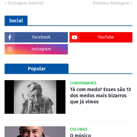
Postagem Anterior
Próxima Postagem
Social
Facebook
YouTube
Instagram
Popular
CURIOSIDADES
Tá com medo? Esses são 13
dos medos mais bizarros
que já vimos
COLUNAS
O músico