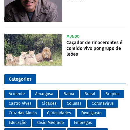
MUNDO
Caçador de rinocerontes é
comido vivo por grupo de
leões
Categories
Acidente
Amargosa
Bahia
Brasil
Brejões
Castro Alves
Cidades
Colunas
Coronavírus
Cruz das Almas
Curiosidades
Divulgação
Educação
Elísio Medrado
Empregos