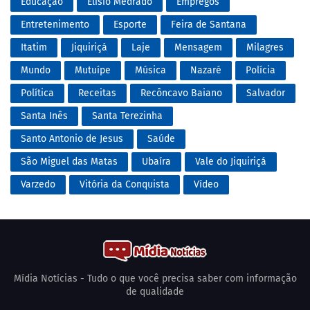
Educação
Elísio Medrado
Empregos
Entretenimento
Esporte
Feira de Santana
Itatim
Jiquiriçá
Laje
Mensagem
Milagres
Mundo
Mutuípe
Música
Nazaré
Polícia
Política
Receitas
Recôncavo Baiano
Salvador
Santa Inês
Santa Terezinha
Santo Antonio de Jesus
Saúde
São Miguel das Matas
Ubaíra
Vale do Jiquiriçá
Varzedo
Vitória da Conquista
Vídeo
Mídia Notícias - Tudo o que você precisa saber com informação
de qualidade