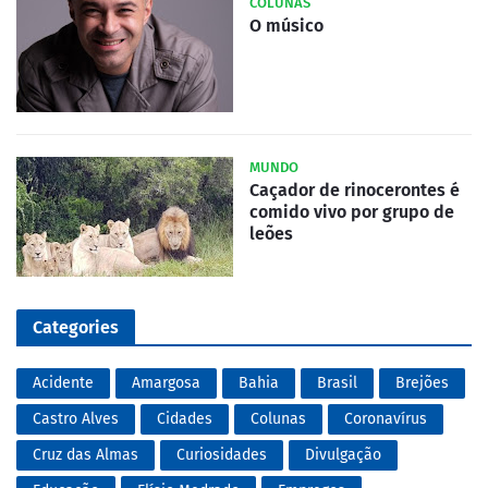
COLUNAS
O músico
MUNDO
Caçador de rinocerontes é
comido vivo por grupo de
leões
Categories
Acidente
Amargosa
Bahia
Brasil
Brejões
Castro Alves
Cidades
Colunas
Coronavírus
Cruz das Almas
Curiosidades
Divulgação