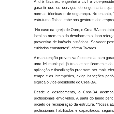
André Tavares, engenheiro civil e vice-pres
garantir que os serviços de engenharia sejam 
normas técnicas e de segurança. No entanto, 
estruturas físicas cabe aos gestores dos empr
“No caso da Igreja de Ouro, o Crea-BA constat
local no momento do desabamento. Isso reforç
preventiva de imóveis históricos. Salvador po
cuidados constantes”, afirma Tavares.
A manutenção preventiva é essencial para garan
uma lei municipal já trata especificamente 
aplicação e fiscalização precisam ser mais efe
tempo e às intempéries, exige inspeções perió
explica o vice-presidente do Crea-BA.
Desde o desabamento, o Crea-BA acompanha
profissionais envolvidos. A partir do laudo peri
projeto de recuperação da estrutura. “Nossa a
profissionais habilitados e capacitados, segu