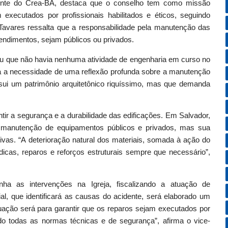
idente do Crea-BA, destaca que o conselho tem como missão
executados por profissionais habilitados e éticos, seguindo
Tavares ressalta que a responsabilidade pela manutenção das
eendimentos, sejam públicos ou privados.
ou que não havia nenhuma atividade de engenharia em curso no
a a necessidade de uma reflexão profunda sobre a manutenção
ssui um patrimônio arquitetônico riquíssimo, mas que demanda
tir a segurança e a durabilidade das edificações. Em Salvador,
da manutenção de equipamentos públicos e privados, mas sua
tivas. “A deterioração natural dos materiais, somada à ação do
dicas, reparos e reforços estruturais sempre que necessário”,
 as intervenções na Igreja, fiscalizando a atuação de
cial, que identificará as causas do acidente, será elaborado um
tuação será para garantir que os reparos sejam executados por
indo todas as normas técnicas e de segurança”, afirma o vice-