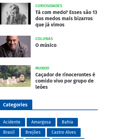
CURIOSIDADES
Tá com medo? Esses são 13
dos medos mais bizarros
que já vimos
COLUNAS
O músico
MUNDO
Caçador de rinocerontes é
comido vivo por grupo de
leões
Categories
Acidente
Amargosa
Bahia
Brasil
Brejões
Castro Alves