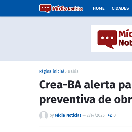
HOME
CIDADES
Página inicial
Bahia
Crea-BA alerta p
preventiva de ob
by
Mídia Notícias
—
2/14/2025
0