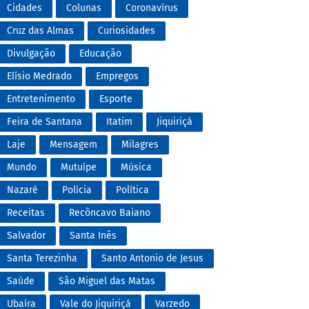
Cidades
Colunas
Coronavírus
Cruz das Almas
Curiosidades
Divulgação
Educação
Elísio Medrado
Empregos
Entretenimento
Esporte
Feira de Santana
Itatim
Jiquiriçá
Laje
Mensagem
Milagres
Mundo
Mutuípe
Música
Nazaré
Polícia
Política
Receitas
Recôncavo Baiano
Salvador
Santa Inês
Santa Terezinha
Santo Antonio de Jesus
Saúde
São Miguel das Matas
Ubaíra
Vale do Jiquiriçá
Varzedo