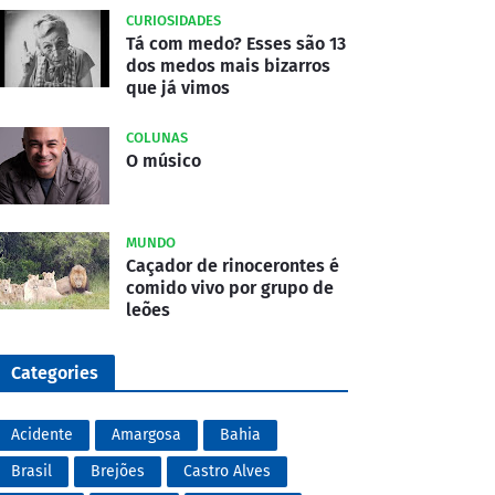
CURIOSIDADES
Tá com medo? Esses são 13
dos medos mais bizarros
que já vimos
COLUNAS
O músico
MUNDO
Caçador de rinocerontes é
comido vivo por grupo de
leões
Categories
Acidente
Amargosa
Bahia
Brasil
Brejões
Castro Alves