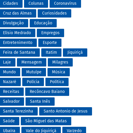
Cidades
Colunas
Coronavírus
Cruz das Almas
Curiosidades
Divulgação
Educação
Elísio Medrado
Empregos
Entretenimento
Esporte
Feira de Santana
Itatim
Jiquiriçá
Laje
Mensagem
Milagres
Mundo
Mutuípe
Música
Nazaré
Polícia
Política
Receitas
Recôncavo Baiano
Salvador
Santa Inês
Santa Terezinha
Santo Antonio de Jesus
Saúde
São Miguel das Matas
Ubaíra
Vale do Jiquiriçá
Varzedo