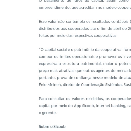
O pagamento de juros ao capital, assim como a
empreendimento, que acreditam no modelo coopera
Esse valor não contempla os resultados contábeis
distribuídos aos cooperados até o fim de abril de 
feitos por meio das respectivas cooperativas.
“O capital social é o patrimônio da cooperativa, fo
compor os limites operacionais e promover os inve
expressiva a estrutura patrimonial, maior o pote
preço mais atrativas que outros agentes do mercado
portanto, prova de confiança nesse modelo de atu
Ênio Meinen, diretor de Coordenação Sistêmica, Sust
Para consultar os valores recebidos, os cooperad
capital por meio do App Sicoob, internet banking, cai
o gerente.
Sobre o Sicoob