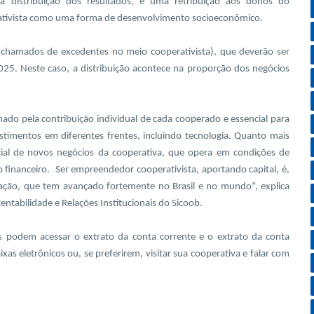
 distribuição dos resultados, é uma retribuição aos donos do
tivista como uma forma de desenvolvimento socioeconômico.
 (chamados de excedentes no meio cooperativista), que deverão ser
2025. Neste caso, a distribuição acontece na proporção dos negócios
rmado pela contribuição individual de cada cooperado e essencial para
stimentos em diferentes frentes, incluindo tecnologia. Quanto mais
ncial de novos negócios da cooperativa, que opera em condições de
 financeiro. Ser empreendedor cooperativista, aportando capital, é,
ação, que tem avançado fortemente no Brasil e no mundo”, explica
entabilidade e Relações Institucionais do Sicoob.
os podem acessar o extrato da conta corrente e o extrato da conta
xas eletrônicos ou, se preferirem, visitar sua cooperativa e falar com