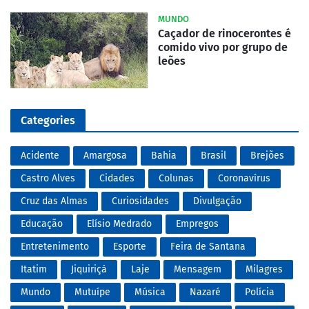
MUNDO
Caçador de rinocerontes é
comido vivo por grupo de
leões
Categories
Acidente
Amargosa
Bahia
Brasil
Brejões
Castro Alves
Cidades
Colunas
Coronavírus
Cruz das Almas
Curiosidades
Divulgação
Educação
Elísio Medrado
Empregos
Entretenimento
Esporte
Feira de Santana
Itatim
Jiquiriçá
Laje
Mensagem
Milagres
Mundo
Mutuípe
Música
Nazaré
Polícia