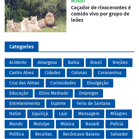
MUNDO
Caçador de rinocerontes é
comido vivo por grupo de
leões
Categories
Acidente
Amargosa
Bahia
Brasil
Brejões
Castro Alves
Cidades
Colunas
Coronavírus
Cruz das Almas
Curiosidades
Divulgação
Educação
Elísio Medrado
Empregos
Entretenimento
Esporte
Feira de Santana
Itatim
Jiquiriçá
Laje
Mensagem
Milagres
Mundo
Mutuípe
Música
Nazaré
Polícia
Política
Receitas
Recôncavo Baiano
Salvador