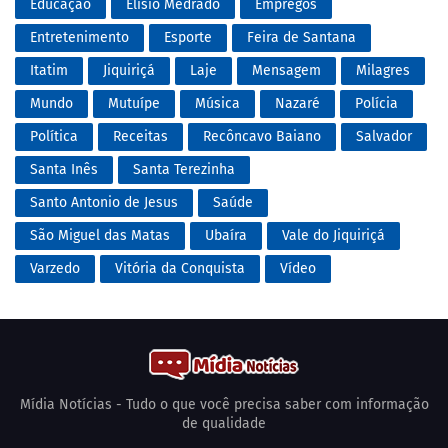
Educação
Elísio Medrado
Empregos
Entretenimento
Esporte
Feira de Santana
Itatim
Jiquiriçá
Laje
Mensagem
Milagres
Mundo
Mutuípe
Música
Nazaré
Polícia
Política
Receitas
Recôncavo Baiano
Salvador
Santa Inês
Santa Terezinha
Santo Antonio de Jesus
Saúde
São Miguel das Matas
Ubaíra
Vale do Jiquiriçá
Varzedo
Vitória da Conquista
Vídeo
Mídia Notícias - Tudo o que você precisa saber com informação
de qualidade