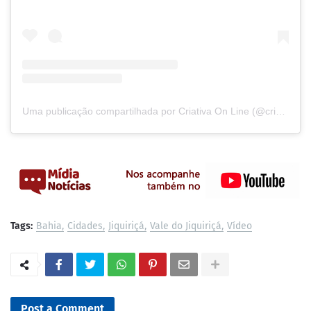
Uma publicação compartilhada por Criativa On Line (@criativa.online)
Tags:
Bahia
Cidades
Jiquiriçá
Vale do Jiquiriçá
Vídeo
Post a Comment