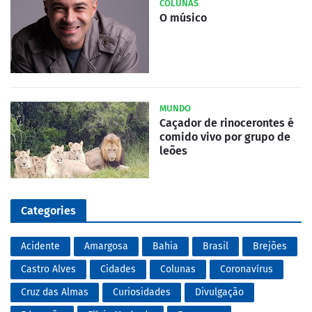
COLUNAS
O músico
MUNDO
Caçador de rinocerontes é
comido vivo por grupo de
leões
Categories
Acidente
Amargosa
Bahia
Brasil
Brejões
Castro Alves
Cidades
Colunas
Coronavírus
Cruz das Almas
Curiosidades
Divulgação