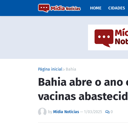
HOME
CIDADES
Página inicial
Bahia
Bahia abre o ano
vacinas abasteci
by
Mídia Notícias
—
1/03/2025
0