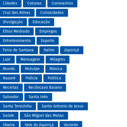
Cidades
Colunas
Coronavírus
Cruz das Almas
Curiosidades
Divulgação
Educação
Elísio Medrado
Empregos
Entretenimento
Esporte
Feira de Santana
Itatim
Jiquiriçá
Laje
Mensagem
Milagres
Mundo
Mutuípe
Música
Nazaré
Polícia
Política
Receitas
Recôncavo Baiano
Salvador
Santa Inês
Santa Terezinha
Santo Antonio de Jesus
Saúde
São Miguel das Matas
Ubaíra
Vale do Jiquiriçá
Varzedo