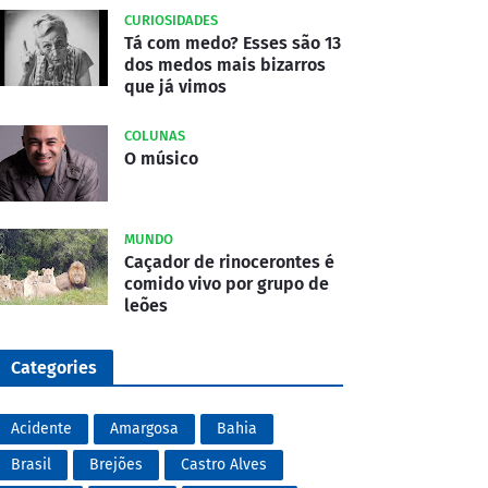
CURIOSIDADES
Tá com medo? Esses são 13
dos medos mais bizarros
que já vimos
COLUNAS
O músico
MUNDO
Caçador de rinocerontes é
comido vivo por grupo de
leões
Categories
Acidente
Amargosa
Bahia
Brasil
Brejões
Castro Alves