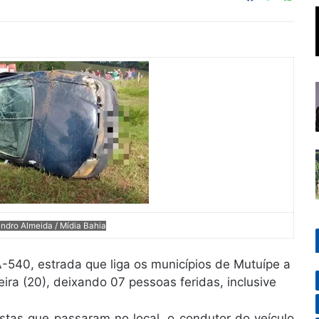
andro Almeida / Mídia Bahia
A-540, estrada que liga os municípios de Mutuípe a
a (20), deixando 07 pessoas feridas, inclusive
tas que passaram no local, o condutor do veículo