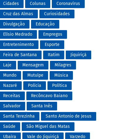
Cidades
Colunas
Coronavírus
Cruz das Almas
Curiosidades
Divulgação
Educação
Elísio Medrado
Empregos
Entretenimento
Esporte
Feira de Santana
Itatim
Jiquiriçá
Laje
Mensagem
Milagres
Mundo
Mutuípe
Música
Nazaré
Polícia
Política
Receitas
Recôncavo Baiano
Salvador
Santa Inês
Santa Terezinha
Santo Antonio de Jesus
Saúde
São Miguel das Matas
Ubaíra
Vale do Jiquiriçá
Varzedo