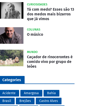
CURIOSIDADES
Tá com medo? Esses são 13
dos medos mais bizarros
que já vimos
COLUNAS
O músico
MUNDO
Caçador de rinocerontes é
comido vivo por grupo de
leões
Categories
Acidente
Amargosa
Bahia
Brasil
Brejões
Castro Alves