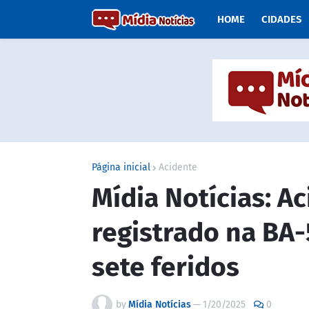
HOME
CIDADES
Página inicial
Acidente
Mídia Notícias: A
registrado na BA
sete feridos
by
Mídia Notícias
—
1/20/2025
0