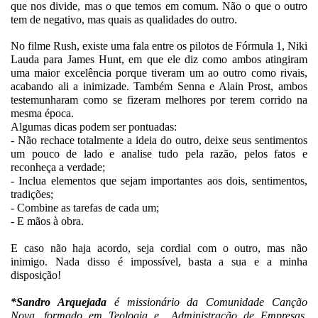
que nos divide, mas o que temos em comum. Não o que o outro
tem de negativo, mas quais as qualidades do outro.
No filme Rush, existe uma fala entre os pilotos de Fórmula 1, Niki
Lauda para James Hunt, em que ele diz como ambos atingiram
uma maior excelência porque tiveram um ao outro como rivais,
acabando ali a inimizade. Também Senna e Alain Prost, ambos
testemunharam como se fizeram melhores por terem corrido na
mesma época.
Algumas dicas podem ser pontuadas:
- Não rechace totalmente a ideia do outro, deixe seus sentimentos
um pouco de lado e analise tudo pela razão, pelos fatos e
reconheça a verdade;
- Inclua elementos que sejam importantes aos dois, sentimentos,
tradições;
- Combine as tarefas de cada um;
- E mãos à obra.
E caso não haja acordo, seja cordial com o outro, mas não
inimigo. Nada disso é impossível, basta a sua e a minha
disposição!
*Sandro Arquejada
é missionário da Comunidade Canção
Nova, formado em Teologia e Administração de Empresas.