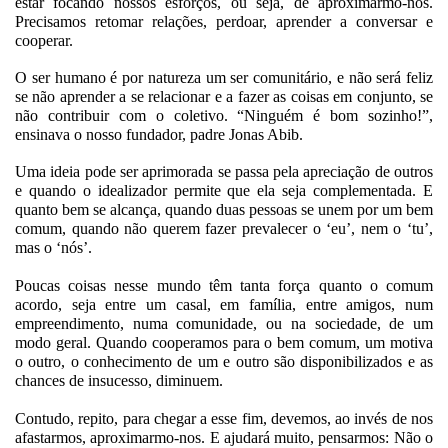
estar focando nossos esforços, ou seja, de aproximarmo-nos.
Precisamos retomar relações, perdoar, aprender a conversar e
cooperar.
O ser humano é por natureza um ser comunitário, e não será feliz
se não aprender a se relacionar e a fazer as coisas em conjunto, se
não contribuir com o coletivo. “Ninguém é bom sozinho!”,
ensinava o nosso fundador, padre Jonas Abib.
Uma ideia pode ser aprimorada se passa pela apreciação de outros
e quando o idealizador permite que ela seja complementada. E
quanto bem se alcança, quando duas pessoas se unem por um bem
comum, quando não querem fazer prevalecer o ‘eu’, nem o ‘tu’,
mas o ‘nós’.
Poucas coisas nesse mundo têm tanta força quanto o comum
acordo, seja entre um casal, em família, entre amigos, num
empreendimento, numa comunidade, ou na sociedade, de um
modo geral. Quando cooperamos para o bem comum, um motiva
o outro, o conhecimento de um e outro são disponibilizados e as
chances de insucesso, diminuem.
Contudo, repito, para chegar a esse fim, devemos, ao invés de nos
afastarmos, aproximarmo-nos. E ajudará muito, pensarmos: Não o