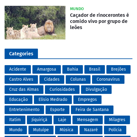
MUNDO
Caçador de rinocerontes é
comido vivo por grupo de
leões
Categories
Acidente
Amargosa
Bahia
Brasil
Brejões
Castro Alves
Cidades
Colunas
Coronavírus
Cruz das Almas
Curiosidades
Divulgação
Educação
Elísio Medrado
Empregos
Entretenimento
Esporte
Feira de Santana
Itatim
Jiquiriçá
Laje
Mensagem
Milagres
Mundo
Mutuípe
Música
Nazaré
Polícia