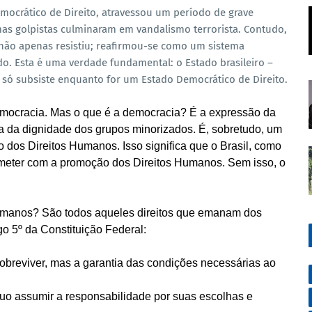
emocrático de Direito, atravessou um período de grave
mas golpistas culminaram em vandalismo terrorista. Contudo,
ão apenas resistiu; reafirmou-se como um sistema
ado. Esta é uma verdade fundamental: o Estado brasileiro –
l – só subsiste enquanto for um Estado Democrático de Direito.
democracia. Mas o que é a democracia? É a expressão da
ia da dignidade dos grupos minorizados. É, sobretudo, um
dos Direitos Humanos. Isso significa que o Brasil, como
ometer com a promoção dos Direitos Humanos. Sem isso, o
Humanos? São todos aqueles direitos que emanam dos
go 5º da Constituição Federal:
sobreviver, mas a garantia das condições necessárias ao
duo assumir a responsabilidade por suas escolhas e