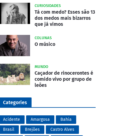
CURIOSIDADES
Tá com medo? Esses são 13
dos medos mais bizarros
que já vimos
COLUNAS
O músico
MUNDO
Caçador de rinocerontes é
comido vivo por grupo de
leões
Categories
Acidente
Amargosa
Bahia
Brasil
Brejões
Castro Alves