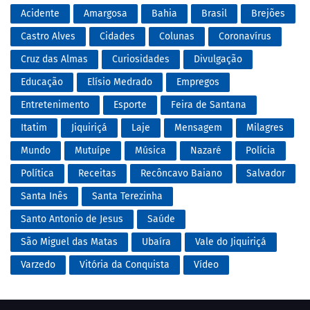
Acidente
Amargosa
Bahia
Brasil
Brejões
Castro Alves
Cidades
Colunas
Coronavírus
Cruz das Almas
Curiosidades
Divulgação
Educação
Elísio Medrado
Empregos
Entretenimento
Esporte
Feira de Santana
Itatim
Jiquiriçá
Laje
Mensagem
Milagres
Mundo
Mutuípe
Música
Nazaré
Polícia
Política
Receitas
Recôncavo Baiano
Salvador
Santa Inês
Santa Terezinha
Santo Antonio de Jesus
Saúde
São Miguel das Matas
Ubaíra
Vale do Jiquiriçá
Varzedo
Vitória da Conquista
Vídeo