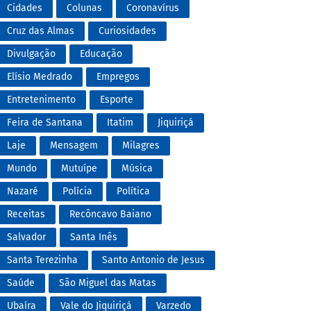
Cidades
Colunas
Coronavírus
Cruz das Almas
Curiosidades
Divulgação
Educação
Elísio Medrado
Empregos
Entretenimento
Esporte
Feira de Santana
Itatim
Jiquiriçá
Laje
Mensagem
Milagres
Mundo
Mutuípe
Música
Nazaré
Polícia
Política
Receitas
Recôncavo Baiano
Salvador
Santa Inês
Santa Terezinha
Santo Antonio de Jesus
Saúde
São Miguel das Matas
Ubaíra
Vale do Jiquiriçá
Varzedo