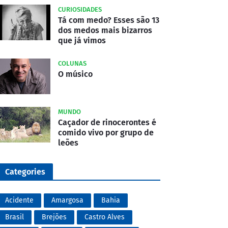
CURIOSIDADES
Tá com medo? Esses são 13
dos medos mais bizarros
que já vimos
COLUNAS
O músico
MUNDO
Caçador de rinocerontes é
comido vivo por grupo de
leões
Categories
Acidente
Amargosa
Bahia
Brasil
Brejões
Castro Alves