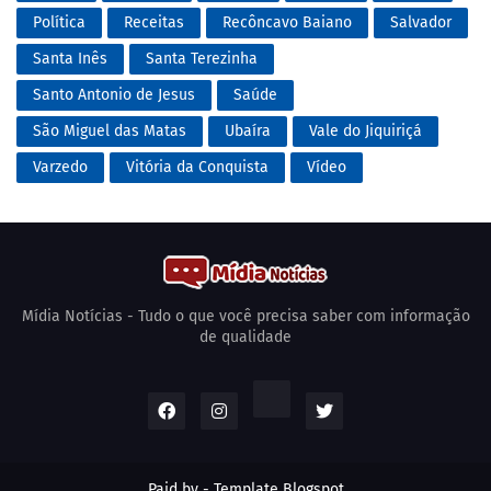
Política
Receitas
Recôncavo Baiano
Salvador
Santa Inês
Santa Terezinha
Santo Antonio de Jesus
Saúde
São Miguel das Matas
Ubaíra
Vale do Jiquiriçá
Varzedo
Vitória da Conquista
Vídeo
Mídia Notícias - Tudo o que você precisa saber com informação
de qualidade
Paid by -
Template Blogspot