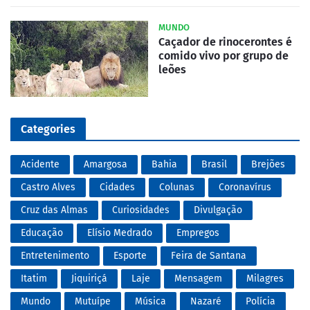
MUNDO
Caçador de rinocerontes é
comido vivo por grupo de
leões
Categories
Acidente
Amargosa
Bahia
Brasil
Brejões
Castro Alves
Cidades
Colunas
Coronavírus
Cruz das Almas
Curiosidades
Divulgação
Educação
Elísio Medrado
Empregos
Entretenimento
Esporte
Feira de Santana
Itatim
Jiquiriçá
Laje
Mensagem
Milagres
Mundo
Mutuípe
Música
Nazaré
Polícia