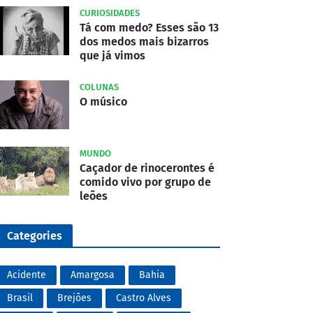
CURIOSIDADES
Tá com medo? Esses são 13
dos medos mais bizarros
que já vimos
COLUNAS
O músico
MUNDO
Caçador de rinocerontes é
comido vivo por grupo de
leões
Categories
Acidente
Amargosa
Bahia
Brasil
Brejões
Castro Alves