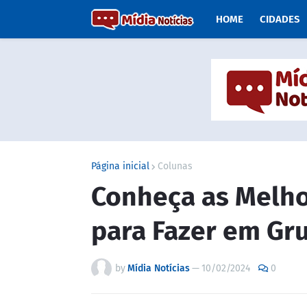
HOME
CIDADES
Página inicial
Colunas
Conheça as Melhor
para Fazer em Gr
by
Mídia Notícias
—
10/02/2024
0