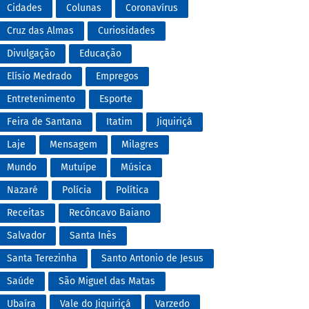
Cidades
Colunas
Coronavírus
Cruz das Almas
Curiosidades
Divulgação
Educação
Elísio Medrado
Empregos
Entretenimento
Esporte
Feira de Santana
Itatim
Jiquiriçá
Laje
Mensagem
Milagres
Mundo
Mutuípe
Música
Nazaré
Polícia
Política
Receitas
Recôncavo Baiano
Salvador
Santa Inês
Santa Terezinha
Santo Antonio de Jesus
Saúde
São Miguel das Matas
Ubaíra
Vale do Jiquiriçá
Varzedo