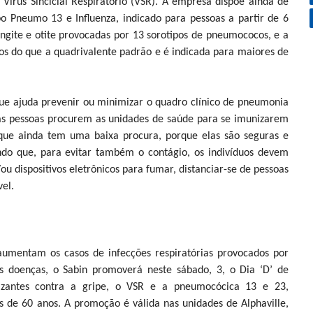
Vírus Sincicial Respiratório (VSR). A empresa dispõe ainda de
o Pneumo 13 e Influenza, indicado para pessoas a partir de 6
gite e otite provocadas por 13 sorotipos de pneumococos, e a
os do que a quadrivalente padrão e é indicada para maiores de
ue ajuda prevenir ou minimizar o quadro clínico de pneumonia
as pessoas procurem as unidades de saúde para se imunizarem
 que ainda tem uma baixa procura, porque elas são seguras e
tando que, para evitar também o contágio, os indivíduos devem
u dispositivos eletrônicos para fumar, distanciar-se de pessoas
el.
aumentam os casos de infecções respiratórias provocados por
as doenças, o Sabin promoverá neste sábado, 3, o Dia ‘D’ de
zantes contra a gripe, o VSR e a pneumocócica 13 e 23,
 de 60 anos. A promoção é válida nas unidades de Alphaville,