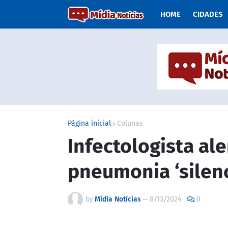
HOME
CIDADES
Página inicial
Colunas
Infectologista al
pneumonia ‘silen
by
Mídia Notícias
—
8/13/2024
0