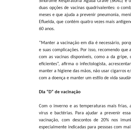
Síndrome Respiratória Aguda Grave (SRAG) e o 
duas opções de vacinas quadrivalentes: o comb
meses e que ajuda a prevenir pneumonia, menin
Efluelda, que contém quatro vezes mais antígen
60 anos.
“Manter a vacinação em dia é necessário, porq
e suas complicações. Por isso, recomendo que 
com as vacinas disponíveis, como a da gripe,
eficientes”, afirma o infectologista, acrescen
manter a higiene das mãos, não usar cigarros e/o
com a doença e manter um estilo de vida saudáv
Dia “D” de vacinação
Com o inverno e as temperaturas mais frias, 
vírus e bactérias. Para ajudar a prevenir ess
vacinação, com descontos de 20% nos imuni
especialmente indicadas para pessoas com mais