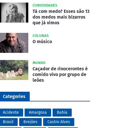
CURIOSIDADES
Tá com medo? Esses são 13
dos medos mais bizarros
que já vimos
COLUNAS
O músico
MUNDO
Caçador de rinocerontes é
comido vivo por grupo de
leões
Categories
Acidente
Amargosa
Bahia
Brasil
Brejões
Castro Alves