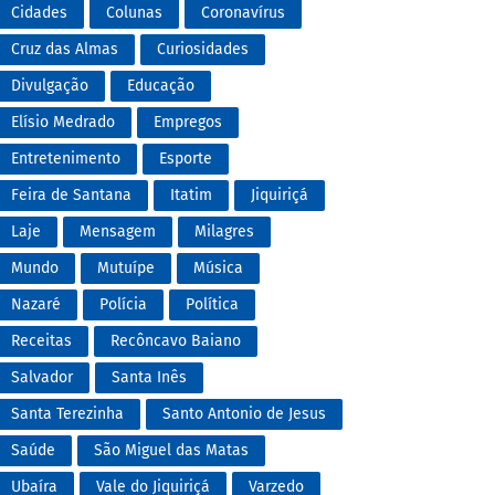
Cidades
Colunas
Coronavírus
Cruz das Almas
Curiosidades
Divulgação
Educação
Elísio Medrado
Empregos
Entretenimento
Esporte
Feira de Santana
Itatim
Jiquiriçá
Laje
Mensagem
Milagres
Mundo
Mutuípe
Música
Nazaré
Polícia
Política
Receitas
Recôncavo Baiano
Salvador
Santa Inês
Santa Terezinha
Santo Antonio de Jesus
Saúde
São Miguel das Matas
Ubaíra
Vale do Jiquiriçá
Varzedo