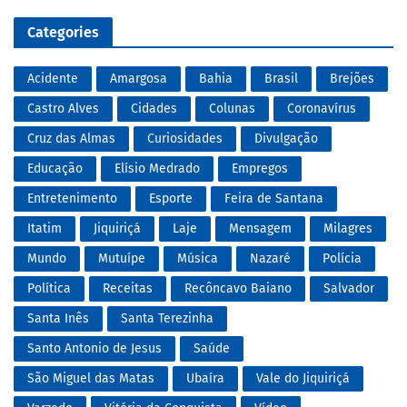
Categories
Acidente
Amargosa
Bahia
Brasil
Brejões
Castro Alves
Cidades
Colunas
Coronavírus
Cruz das Almas
Curiosidades
Divulgação
Educação
Elísio Medrado
Empregos
Entretenimento
Esporte
Feira de Santana
Itatim
Jiquiriçá
Laje
Mensagem
Milagres
Mundo
Mutuípe
Música
Nazaré
Polícia
Política
Receitas
Recôncavo Baiano
Salvador
Santa Inês
Santa Terezinha
Santo Antonio de Jesus
Saúde
São Miguel das Matas
Ubaíra
Vale do Jiquiriçá