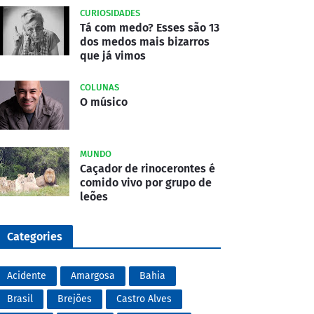
CURIOSIDADES
Tá com medo? Esses são 13
dos medos mais bizarros
que já vimos
COLUNAS
O músico
MUNDO
Caçador de rinocerontes é
comido vivo por grupo de
leões
Categories
Acidente
Amargosa
Bahia
Brasil
Brejões
Castro Alves