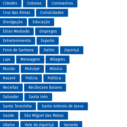
Cidades
Colunas
Coronavírus
Cruz das Almas
Curiosidades
Divulgação
Educação
Elísio Medrado
Empregos
Entretenimento
Esporte
Feira de Santana
Itatim
Jiquiriçá
Laje
Mensagem
Milagres
Mundo
Mutuípe
Música
Nazaré
Polícia
Política
Receitas
Recôncavo Baiano
Salvador
Santa Inês
Santa Terezinha
Santo Antonio de Jesus
Saúde
São Miguel das Matas
Ubaíra
Vale do Jiquiriçá
Varzedo