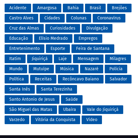
Acidente
Amargosa
Bahia
Brasil
Brejões
Castro Alves
Cidades
Colunas
Coronavírus
Cruz das Almas
Curiosidades
Divulgação
Educação
Elísio Medrado
Empregos
Entretenimento
Esporte
Feira de Santana
Itatim
Jiquiriçá
Laje
Mensagem
Milagres
Mundo
Mutuípe
Música
Nazaré
Polícia
Política
Receitas
Recôncavo Baiano
Salvador
Santa Inês
Santa Terezinha
Santo Antonio de Jesus
Saúde
São Miguel das Matas
Ubaíra
Vale do Jiquiriçá
Varzedo
Vitória da Conquista
Vídeo