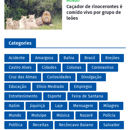
MUNDO
Caçador de rinocerontes é
comido vivo por grupo de
leões
Categories
Acidente
Amargosa
Bahia
Brasil
Brejões
Castro Alves
Cidades
Colunas
Coronavírus
Cruz das Almas
Curiosidades
Divulgação
Educação
Elísio Medrado
Empregos
Entretenimento
Esporte
Feira de Santana
Itatim
Jiquiriçá
Laje
Mensagem
Milagres
Mundo
Mutuípe
Música
Nazaré
Polícia
Política
Receitas
Recôncavo Baiano
Salvador