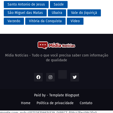
Santo Antonio de Jesus
Saúde
São Miguel das Matas
Ubaíra
Vale do Jiquiriçá
Varzedo
Vitória da Conquista
Vídeo
Mídia Notícias - Tudo o que você precisa saber com informação
de qualidade
Paid by -
Template Blogspot
Home
Política de privacidade
Contato
google.com, pub-4517328706674529, DIRECT, f08c47fec0942fa0