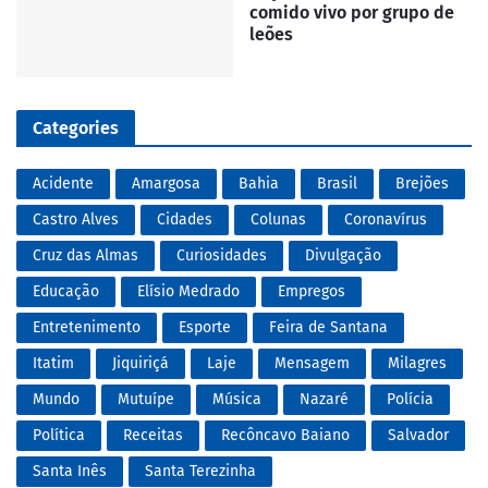
comido vivo por grupo de
leões
Categories
Acidente
Amargosa
Bahia
Brasil
Brejões
Castro Alves
Cidades
Colunas
Coronavírus
Cruz das Almas
Curiosidades
Divulgação
Educação
Elísio Medrado
Empregos
Entretenimento
Esporte
Feira de Santana
Itatim
Jiquiriçá
Laje
Mensagem
Milagres
Mundo
Mutuípe
Música
Nazaré
Polícia
Política
Receitas
Recôncavo Baiano
Salvador
Santa Inês
Santa Terezinha